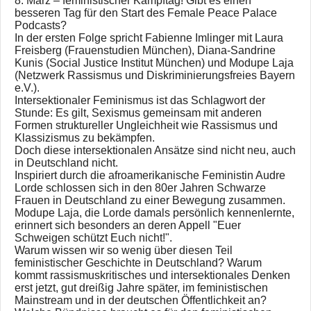
8. März – feministischer Kampftag! Gibt es einen
besseren Tag für den Start des Female Peace Palace
Podcasts?
In der ersten Folge spricht Fabienne Imlinger mit Laura
Freisberg (Frauenstudien München), Diana-Sandrine
Kunis (Social Justice Institut München) und Modupe Laja
(Netzwerk Rassismus und Diskriminierungsfreies Bayern
e.V.).
Intersektionaler Feminismus ist das Schlagwort der
Stunde: Es gilt, Sexismus gemeinsam mit anderen
Formen struktureller Ungleichheit wie Rassismus und
Klassizismus zu bekämpfen.
Doch diese intersektionalen Ansätze sind nicht neu, auch
in Deutschland nicht.
Inspiriert durch die afroamerikanische Feministin Audre
Lorde schlossen sich in den 80er Jahren Schwarze
Frauen in Deutschland zu einer Bewegung zusammen.
Modupe Laja, die Lorde damals persönlich kennenlernte,
erinnert sich besonders an deren Appell "Euer
Schweigen schützt Euch nicht!".
Warum wissen wir so wenig über diesen Teil
feministischer Geschichte in Deutschland? Warum
kommt rassismuskritisches und intersektionales Denken
erst jetzt, gut dreißig Jahre später, im feministischen
Mainstream und in der deutschen Öffentlichkeit an?