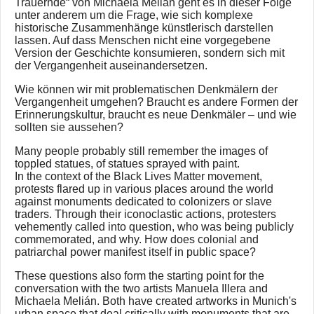
Trauernde“ von Michaela Melián geht es in dieser Folge
unter anderem um die Frage, wie sich komplexe
historische Zusammenhänge künstlerisch darstellen
lassen. Auf dass Menschen nicht eine vorgegebene
Version der Geschichte konsumieren, sondern sich mit
der Vergangenheit auseinandersetzen.
Wie können wir mit problematischen Denkmälern der
Vergangenheit umgehen? Braucht es andere Formen der
Erinnerungskultur, braucht es neue Denkmäler – und wie
sollten sie aussehen?
Many people probably still remember the images of
toppled statues, of statues sprayed with paint.
In the context of the Black Lives Matter movement,
protests flared up in various places around the world
against monuments dedicated to colonizers or slave
traders. Through their iconoclastic actions, protesters
vehemently called into question, who was being publicly
commemorated, and why. How does colonial and
patriarchal power manifest itself in public space?
These questions also form the starting point for the
conversation with the two artists Manuela Illera and
Michaela Melián. Both have created artworks in Munich's
urban space that deal critically with monuments that are