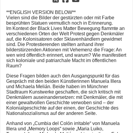
**ENGLISH VERSION BELOW**
Vielen sind die Bilder der gestürzten oder mit Farbe
besprühten Statuen vermutlich noch in Erinnerung.
Im Kontext der Black Lives Matter Bewegung flammte an
verschiedenen Orten der Welt Protest gegen Denkmäler
auf, die Kolonisatoren oder Sklavenhändlern gewidmet
sind. Die Protestierenden stellten anhand ihrer
bilderstürzenden Aktionen mit Vehemenz die Frage: An
wen wird öffentlich erinnert, und warum? Wie manifestiert
sich koloniale und patriarchale Macht im öffentlichen
Raum?
Diese Fragen bilden auch den Ausgangspunkt für das
Gespräch mit den beiden Künstlerinnen Manuela Illera
und Michaela Melián. Beide haben im Münchner
Stadtraum Kunstwerke geschaffen, die sich kritisch mit
Denkmälern auseinandersetzen: mit Denkmäler, die mit
einer gewaltvollen Geschichte verwoben sind – der
Kolonialgeschichte auf der einen, der Geschichte des
Nationalsozialismus auf der anderen Seite.
Anhand von „Cumbia del Colón irritable“ von Manuela
Illera und „Memory Loops“ sowie „Maria Luiko,