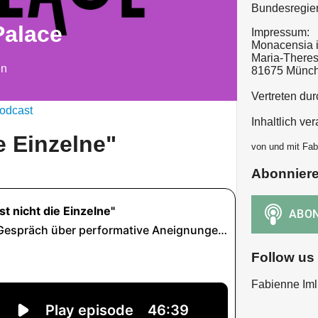
Bundesregier
Palace
Impressum:
Monacensia 
Maria-Theresi
en
81675 Münc
Vertreten du
odcast
Inhaltlich ve
ie Einzelne"
von und mit Fab
Abonnier
Follow us
Fabienne Iml