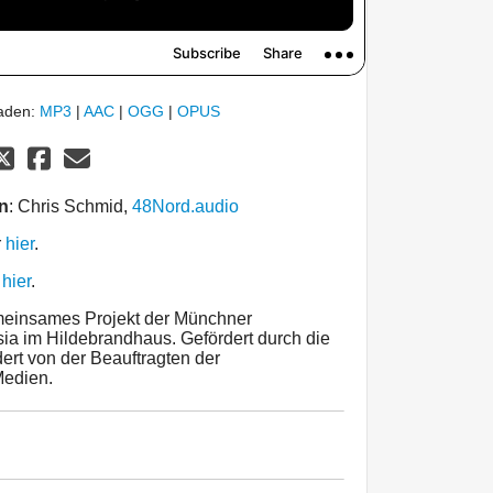
laden:
MP3
|
AAC
|
OGG
|
OPUS
n
: Chris Schmid,
48Nord.audio
r
hier
.
r
hier
.
meinsames Projekt der Münchner
a im Hildebrandhaus. Gefördert durch die
dert von der Beauftragten der
Medien.