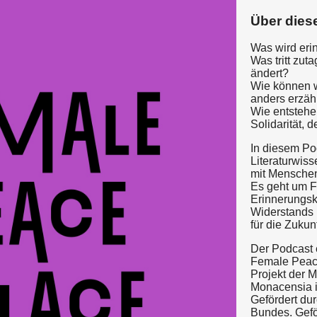
Über dies
Was wird eri
Was tritt zut
ändert?
Wie können w
anders erzäh
Wie entstehe
Solidarität, 
In diesem Pod
Literaturwiss
mit Menschen
Es geht um 
Erinnerungsk
Widerstands 
für die Zukunf
Der Podcast 
Female Peac
Projekt der 
Monacensia 
Gefördert dur
Bundes. Gefö