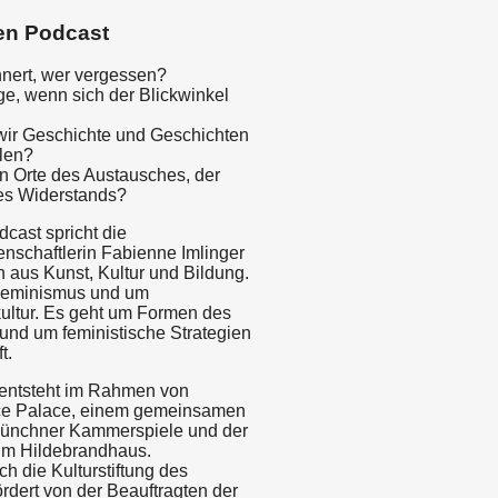
en Podcast
nnert, wer vergessen?
age, wenn sich der Blickwinkel
ir Geschichte und Geschichten
len?
n Orte des Austausches, der
des Widerstands?
cast spricht die
enschaftlerin Fabienne Imlinger
 aus Kunst, Kultur und Bildung.
Feminismus und um
ultur. Es geht um Formen des
und um feministische Strategien
t.
entsteht im Rahmen von
e Palace, einem gemeinsamen
Münchner Kammerspiele und der
im Hildebrandhaus.
ch die Kulturstiftung des
rdert von der Beauftragten der